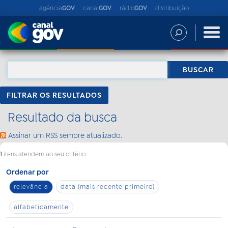
agência
GOV
canal
GOV
rádio
GOV
distribuição
FILTRAR OS RESULTADOS
Resultado da busca
Assinar um RSS sempre atualizado.
1
itens atendem ao seu critério.
Ordenar por
relevância
data (mais recente primeiro)
alfabeticamente