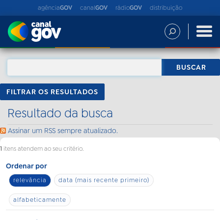
agência
GOV
canal
GOV
rádio
GOV
distribuição
FILTRAR OS RESULTADOS
Resultado da busca
Assinar um RSS sempre atualizado.
1
itens atendem ao seu critério.
Ordenar por
relevância
data (mais recente primeiro)
alfabeticamente