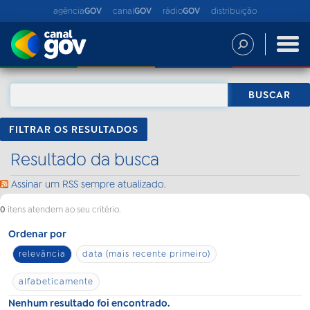
agência
GOV
canal
GOV
rádio
GOV
distribuição
FILTRAR OS RESULTADOS
Resultado da busca
Assinar um RSS sempre atualizado.
0
itens atendem ao seu critério.
Ordenar por
relevância
data (mais recente primeiro)
alfabeticamente
Nenhum resultado foi encontrado.