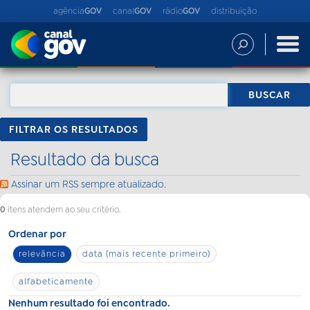
agência
GOV
canal
GOV
rádio
GOV
distribuição
FILTRAR OS RESULTADOS
Resultado da busca
Assinar um RSS sempre atualizado.
0
itens atendem ao seu critério.
Ordenar por
relevância
data (mais recente primeiro)
alfabeticamente
Nenhum resultado foi encontrado.