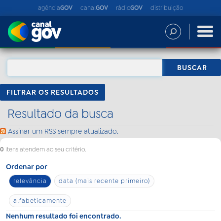
agência
GOV
canal
GOV
rádio
GOV
distribuição
FILTRAR OS RESULTADOS
Resultado da busca
Assinar um RSS sempre atualizado.
0
itens atendem ao seu critério.
Ordenar por
relevância
data (mais recente primeiro)
alfabeticamente
Nenhum resultado foi encontrado.