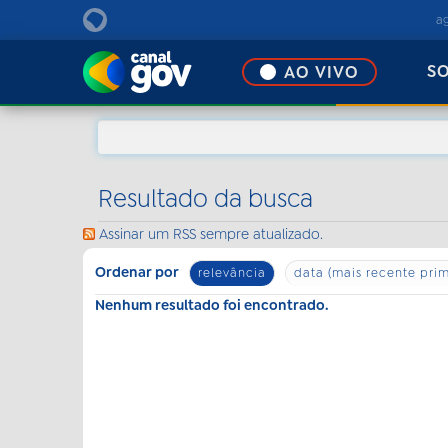
EBC
a
S
AO VIVO
Resultado da busca
Assinar um RSS sempre atualizado.
Ordenar por
relevância
data (mais recente prim
Nenhum resultado foi encontrado.