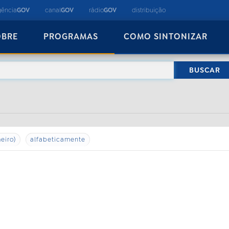
gência
GOV
canal
GOV
rádio
GOV
distribuição
OBRE
PROGRAMAS
COMO SINTONIZAR
eiro)
alfabeticamente