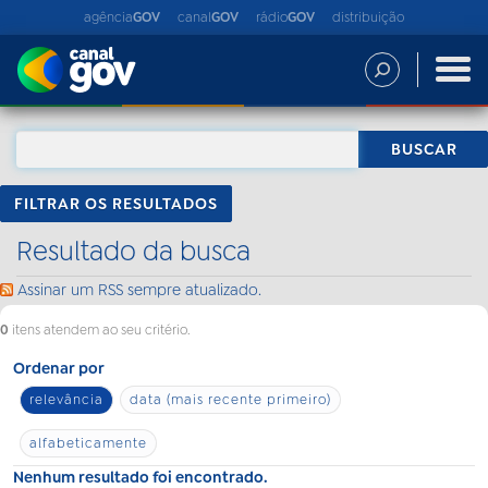
agência
GOV
canal
GOV
rádio
GOV
distribuição
FILTRAR OS RESULTADOS
Resultado da busca
Assinar um RSS sempre atualizado.
0
itens atendem ao seu critério.
Ordenar por
relevância
data (mais recente primeiro)
alfabeticamente
Nenhum resultado foi encontrado.