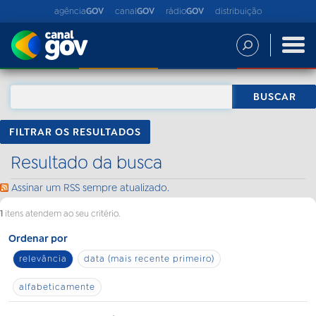
agência
GOV
canal
GOV
rádio
GOV
distribuição
FILTRAR OS RESULTADOS
Resultado da busca
Assinar um RSS sempre atualizado.
1
itens atendem ao seu critério.
Ordenar por
relevância
data (mais recente primeiro)
alfabeticamente