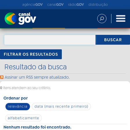
agência
GOV
canal
GOV
rádio
GOV
distribuição
FILTRAR OS RESULTADOS
Resultado da busca
Assinar um RSS sempre atualizado.
0
itens atendem ao seu critério.
Ordenar por
relevância
data (mais recente primeiro)
alfabeticamente
Nenhum resultado foi encontrado.