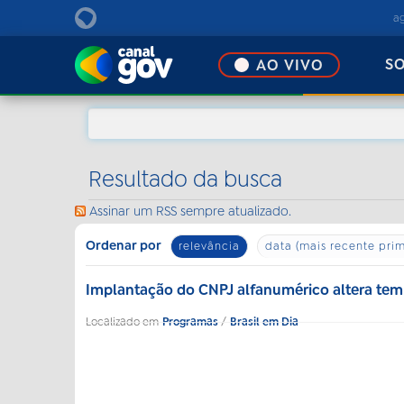
EBC
a
S
AO VIVO
Resultado da busca
Assinar um RSS sempre atualizado.
Ordenar por
relevância
data (mais recente prim
Implantação do CNPJ alfanumérico altera temp
Localizado em
Programas
/
Brasil em Dia