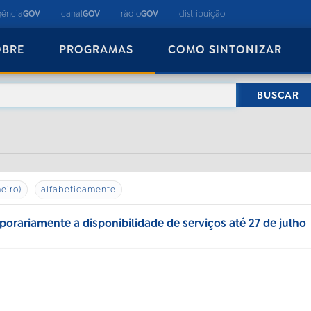
gência
GOV
canal
GOV
rádio
GOV
distribuição
OBRE
PROGRAMAS
COMO SINTONIZAR
eiro)
alfabeticamente
orariamente a disponibilidade de serviços até 27 de julho