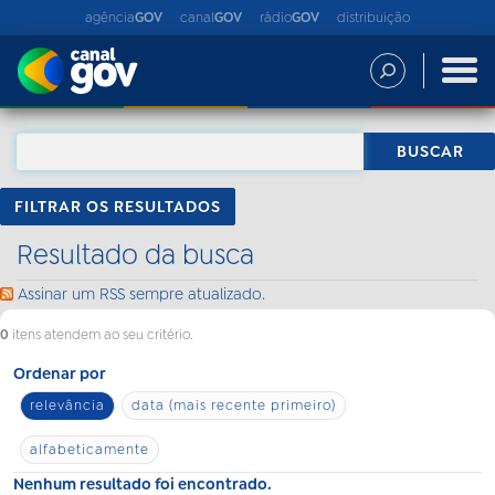
agência
GOV
canal
GOV
rádio
GOV
distribuição
FILTRAR OS RESULTADOS
Resultado da busca
Assinar um RSS sempre atualizado.
0
itens atendem ao seu critério.
Ordenar por
relevância
data (mais recente primeiro)
alfabeticamente
Nenhum resultado foi encontrado.