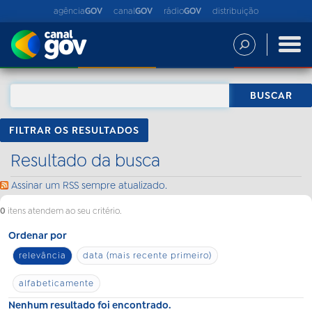
agência
GOV
canal
GOV
rádio
GOV
distribuição
FILTRAR OS RESULTADOS
Resultado da busca
Assinar um RSS sempre atualizado.
0
itens atendem ao seu critério.
Ordenar por
relevância
data (mais recente primeiro)
alfabeticamente
Nenhum resultado foi encontrado.