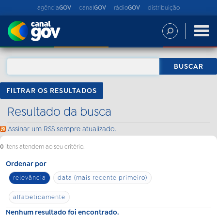
agência
GOV
canal
GOV
rádio
GOV
distribuição
FILTRAR OS RESULTADOS
Resultado da busca
Assinar um RSS sempre atualizado.
0
itens atendem ao seu critério.
Ordenar por
relevância
data (mais recente primeiro)
alfabeticamente
Nenhum resultado foi encontrado.