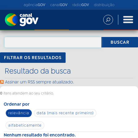
agência
GOV
canal
GOV
rádio
GOV
distribuição
FILTRAR OS RESULTADOS
Resultado da busca
Assinar um RSS sempre atualizado.
0
itens atendem ao seu critério.
Ordenar por
relevância
data (mais recente primeiro)
alfabeticamente
Nenhum resultado foi encontrado.