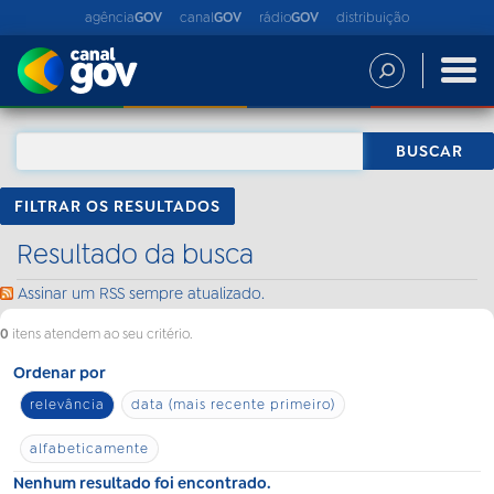
agência
GOV
canal
GOV
rádio
GOV
distribuição
FILTRAR OS RESULTADOS
Resultado da busca
Assinar um RSS sempre atualizado.
0
itens atendem ao seu critério.
Ordenar por
relevância
data (mais recente primeiro)
alfabeticamente
Nenhum resultado foi encontrado.