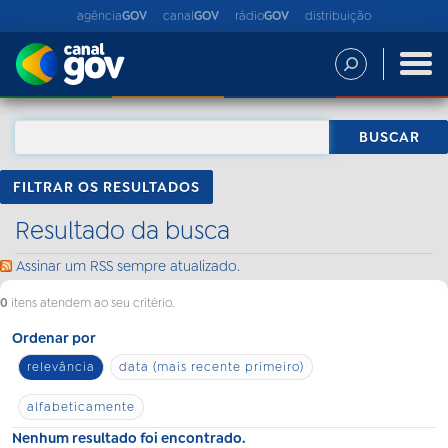
agência
GOV
canal
GOV
rádio
GOV
distribuição
FILTRAR OS RESULTADOS
Resultado da busca
Assinar um RSS sempre atualizado.
0
itens atendem ao seu critério.
Ordenar por
relevância
data (mais recente primeiro)
alfabeticamente
Nenhum resultado foi encontrado.