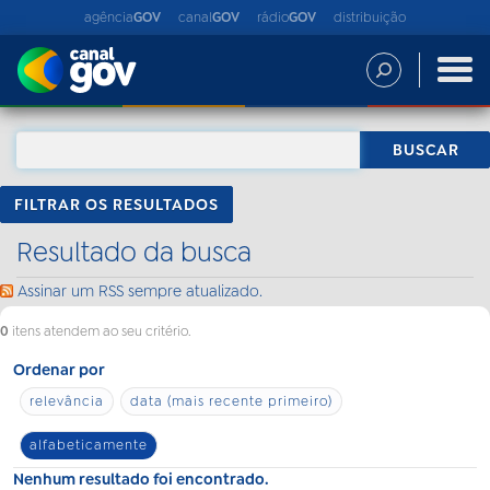
agência
GOV
canal
GOV
rádio
GOV
distribuição
FILTRAR OS RESULTADOS
Resultado da busca
Assinar um RSS sempre atualizado.
0
itens atendem ao seu critério.
Ordenar por
relevância
data (mais recente primeiro)
alfabeticamente
Nenhum resultado foi encontrado.