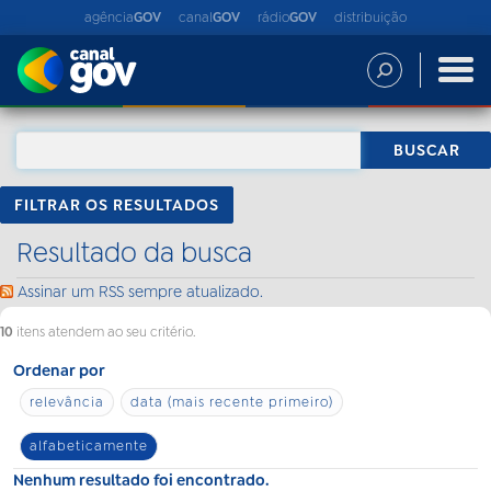
agência
GOV
canal
GOV
rádio
GOV
distribuição
FILTRAR OS RESULTADOS
Resultado da busca
Assinar um RSS sempre atualizado.
10
itens atendem ao seu critério.
Ordenar por
relevância
data (mais recente primeiro)
alfabeticamente
Nenhum resultado foi encontrado.