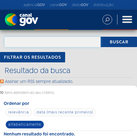
agência
GOV
canal
GOV
rádio
GOV
distribuição
FILTRAR OS RESULTADOS
Resultado da busca
Assinar um RSS sempre atualizado.
10
itens atendem ao seu critério.
Ordenar por
relevância
data (mais recente primeiro)
alfabeticamente
Nenhum resultado foi encontrado.