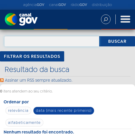
agência
GOV
canal
GOV
rádio
GOV
distribuição
FILTRAR OS RESULTADOS
Resultado da busca
Assinar um RSS sempre atualizado.
0
itens atendem ao seu critério.
Ordenar por
relevância
data (mais recente primeiro)
alfabeticamente
Nenhum resultado foi encontrado.