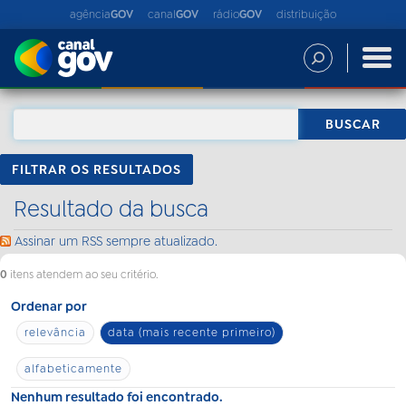
agência
GOV
canal
GOV
rádio
GOV
distribuição
FILTRAR OS RESULTADOS
Resultado da busca
Assinar um RSS sempre atualizado.
0
itens atendem ao seu critério.
Ordenar por
relevância
data (mais recente primeiro)
alfabeticamente
Nenhum resultado foi encontrado.