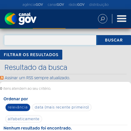
agência
GOV
canal
GOV
rádio
GOV
distribuição
FILTRAR OS RESULTADOS
Resultado da busca
Assinar um RSS sempre atualizado.
0
itens atendem ao seu critério.
Ordenar por
relevância
data (mais recente primeiro)
alfabeticamente
Nenhum resultado foi encontrado.