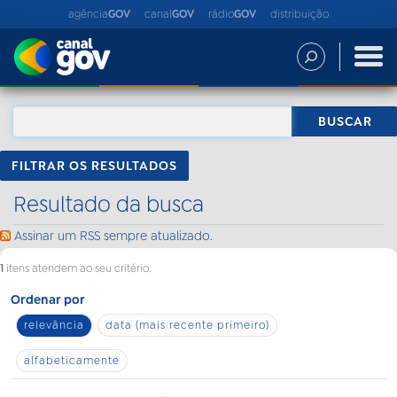
agência
GOV
canal
GOV
rádio
GOV
distribuição
FILTRAR OS RESULTADOS
Resultado da busca
Assinar um RSS sempre atualizado.
1
itens atendem ao seu critério.
Ordenar por
relevância
data (mais recente primeiro)
alfabeticamente