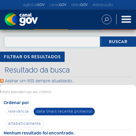
agência
GOV
canal
GOV
rádio
GOV
distribuição
FILTRAR OS RESULTADOS
Resultado da busca
Assinar um RSS sempre atualizado.
1
itens atendem ao seu critério.
Ordenar por
relevância
data (mais recente primeiro)
alfabeticamente
Nenhum resultado foi encontrado.