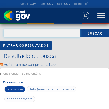
agência
GOV
canal
GOV
rádio
GOV
distribuição
FILTRAR OS RESULTADOS
Resultado da busca
Assinar um RSS sempre atualizado.
1
itens atendem ao seu critério.
Ordenar por
relevância
data (mais recente primeiro)
alfabeticamente