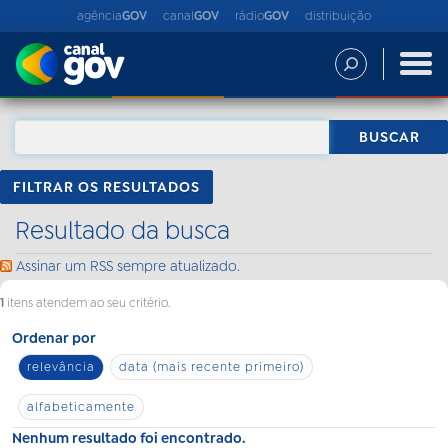
agência
GOV
canal
GOV
rádio
GOV
distribuição
FILTRAR OS RESULTADOS
Resultado da busca
Assinar um RSS sempre atualizado.
1
itens atendem ao seu critério.
Ordenar por
relevância
data (mais recente primeiro)
alfabeticamente
Nenhum resultado foi encontrado.