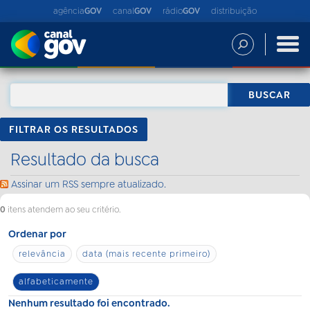
agência
GOV
canal
GOV
rádio
GOV
distribuição
FILTRAR OS RESULTADOS
Resultado da busca
Assinar um RSS sempre atualizado.
0
itens atendem ao seu critério.
Ordenar por
relevância
data (mais recente primeiro)
alfabeticamente
Nenhum resultado foi encontrado.