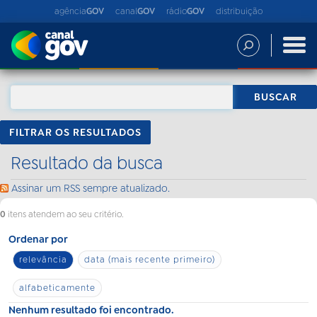
agência
GOV
canal
GOV
rádio
GOV
distribuição
FILTRAR OS RESULTADOS
Resultado da busca
Assinar um RSS sempre atualizado.
0
itens atendem ao seu critério.
Ordenar por
relevância
data (mais recente primeiro)
alfabeticamente
Nenhum resultado foi encontrado.