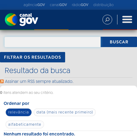
agência
GOV
canal
GOV
rádio
GOV
distribuição
FILTRAR OS RESULTADOS
Resultado da busca
Assinar um RSS sempre atualizado.
0
itens atendem ao seu critério.
Ordenar por
relevância
data (mais recente primeiro)
alfabeticamente
Nenhum resultado foi encontrado.