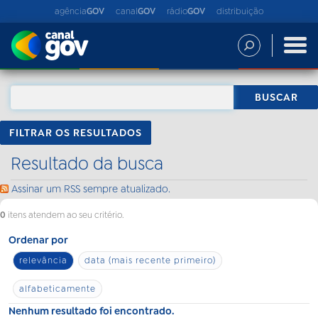
agência
GOV
canal
GOV
rádio
GOV
distribuição
FILTRAR OS RESULTADOS
Resultado da busca
Assinar um RSS sempre atualizado.
0
itens atendem ao seu critério.
Ordenar por
relevância
data (mais recente primeiro)
alfabeticamente
Nenhum resultado foi encontrado.