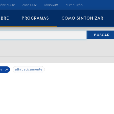
gência
GOV
canal
GOV
rádio
GOV
distribuição
OBRE
PROGRAMAS
COMO SINTONIZAR
eiro)
alfabeticamente