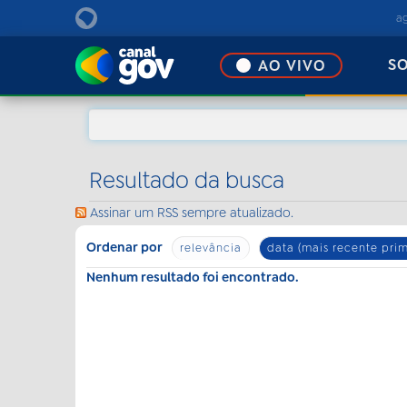
EBC
a
S
AO VIVO
Resultado da busca
Assinar um RSS sempre atualizado.
Ordenar por
relevância
data (mais recente prim
Nenhum resultado foi encontrado.