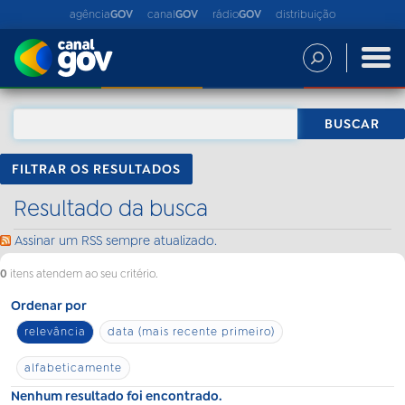
agência
GOV
canal
GOV
rádio
GOV
distribuição
FILTRAR OS RESULTADOS
Resultado da busca
Assinar um RSS sempre atualizado.
0
itens atendem ao seu critério.
Ordenar por
relevância
data (mais recente primeiro)
alfabeticamente
Nenhum resultado foi encontrado.