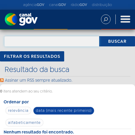
agência
GOV
canal
GOV
rádio
GOV
distribuição
FILTRAR OS RESULTADOS
Resultado da busca
Assinar um RSS sempre atualizado.
0
itens atendem ao seu critério.
Ordenar por
relevância
data (mais recente primeiro)
alfabeticamente
Nenhum resultado foi encontrado.