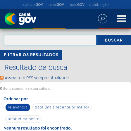
agência
GOV
canal
GOV
rádio
GOV
distribuição
FILTRAR OS RESULTADOS
Resultado da busca
Assinar um RSS sempre atualizado.
0
itens atendem ao seu critério.
Ordenar por
relevância
data (mais recente primeiro)
alfabeticamente
Nenhum resultado foi encontrado.