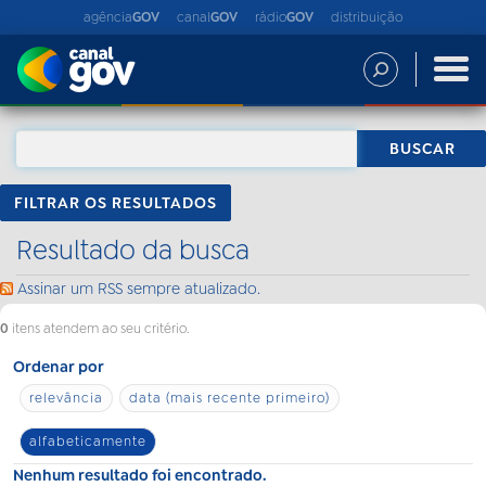
agência
GOV
canal
GOV
rádio
GOV
distribuição
FILTRAR OS RESULTADOS
Resultado da busca
Assinar um RSS sempre atualizado.
0
itens atendem ao seu critério.
Ordenar por
relevância
data (mais recente primeiro)
alfabeticamente
Nenhum resultado foi encontrado.