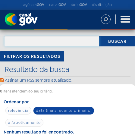
agência
GOV
canal
GOV
rádio
GOV
distribuição
FILTRAR OS RESULTADOS
Resultado da busca
Assinar um RSS sempre atualizado.
0
itens atendem ao seu critério.
Ordenar por
relevância
data (mais recente primeiro)
alfabeticamente
Nenhum resultado foi encontrado.