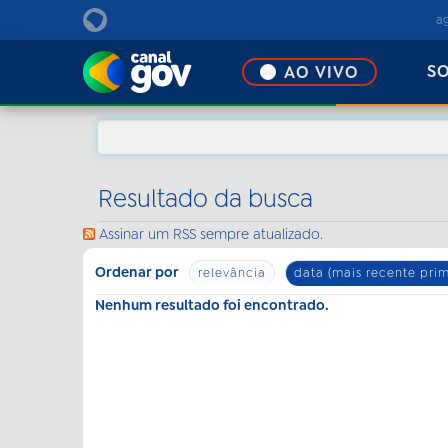
EBC
a
S
AO VIVO
Resultado da busca
Assinar um RSS sempre atualizado.
Ordenar por
relevância
data (mais recente prim
Nenhum resultado foi encontrado.