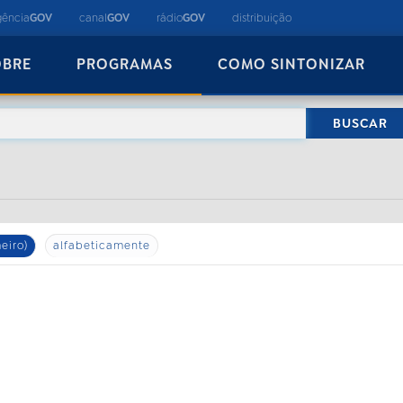
gência
GOV
canal
GOV
rádio
GOV
distribuição
OBRE
PROGRAMAS
COMO SINTONIZAR
eiro)
alfabeticamente