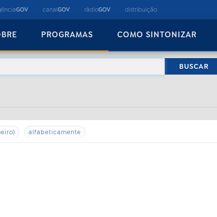
gência
GOV
canal
GOV
rádio
GOV
distribuição
OBRE
PROGRAMAS
COMO SINTONIZAR
eiro)
alfabeticamente