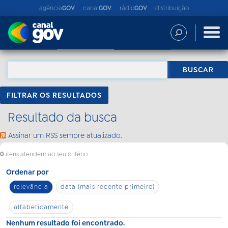
agência
GOV
canal
GOV
rádio
GOV
distribuição
FILTRAR OS RESULTADOS
Resultado da busca
Assinar um RSS sempre atualizado.
0
itens atendem ao seu critério.
Ordenar por
relevância
data (mais recente primeiro)
alfabeticamente
Nenhum resultado foi encontrado.