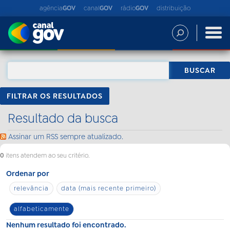
agência
GOV
canal
GOV
rádio
GOV
distribuição
FILTRAR OS RESULTADOS
Resultado da busca
Assinar um RSS sempre atualizado.
0
itens atendem ao seu critério.
Ordenar por
relevância
data (mais recente primeiro)
alfabeticamente
Nenhum resultado foi encontrado.