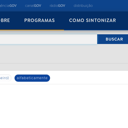
gência
GOV
canal
GOV
rádio
GOV
distribuição
OBRE
PROGRAMAS
COMO SINTONIZAR
eiro)
alfabeticamente