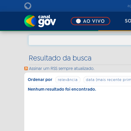
EBC
a
S
AO VIVO
Resultado da busca
Assinar um RSS sempre atualizado.
Ordenar por
relevância
data (mais recente prim
Nenhum resultado foi encontrado.