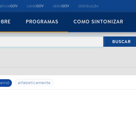
gência
GOV
canal
GOV
rádio
GOV
distribuição
OBRE
PROGRAMAS
COMO SINTONIZAR
eiro)
alfabeticamente