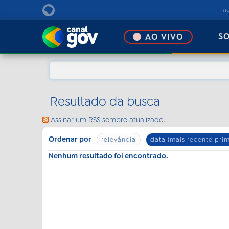
EBC
a
S
AO VIVO
Resultado da busca
Assinar um RSS sempre atualizado.
Ordenar por
relevância
data (mais recente prim
Nenhum resultado foi encontrado.