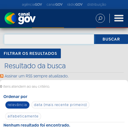
agência
GOV
canal
GOV
rádio
GOV
distribuição
FILTRAR OS RESULTADOS
Resultado da busca
Assinar um RSS sempre atualizado.
0
itens atendem ao seu critério.
Ordenar por
relevância
data (mais recente primeiro)
alfabeticamente
Nenhum resultado foi encontrado.