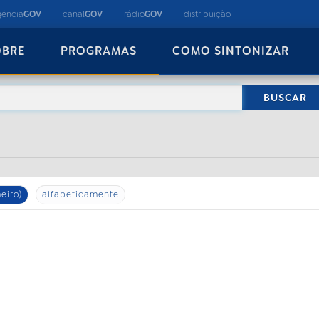
gência
GOV
canal
GOV
rádio
GOV
distribuição
OBRE
PROGRAMAS
COMO SINTONIZAR
eiro)
alfabeticamente