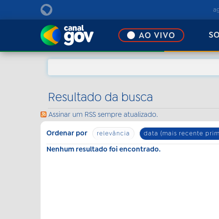
EBC
a
S
AO VIVO
Resultado da busca
Assinar um RSS sempre atualizado.
Ordenar por
relevância
data (mais recente prim
Nenhum resultado foi encontrado.