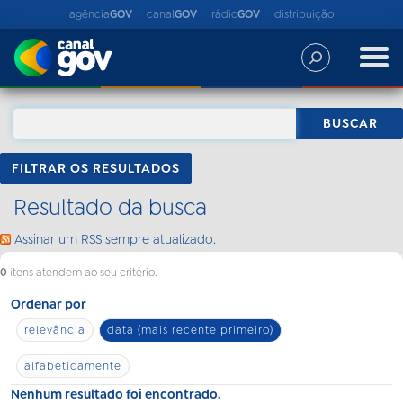
agência
GOV
canal
GOV
rádio
GOV
distribuição
FILTRAR OS RESULTADOS
Resultado da busca
Assinar um RSS sempre atualizado.
0
itens atendem ao seu critério.
Ordenar por
relevância
data (mais recente primeiro)
alfabeticamente
Nenhum resultado foi encontrado.