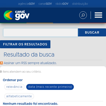
agência
GOV
canal
GOV
rádio
GOV
distribuição
FILTRAR OS RESULTADOS
Resultado da busca
Assinar um RSS sempre atualizado.
0
itens atendem ao seu critério.
Ordenar por
relevância
data (mais recente primeiro)
alfabeticamente
Nenhum resultado foi encontrado.