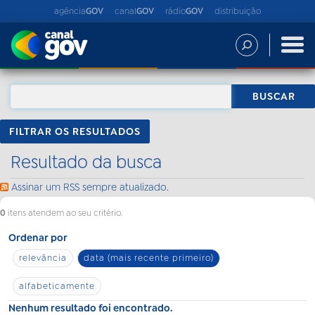
agência
GOV
canal
GOV
rádio
GOV
distribuição
FILTRAR OS RESULTADOS
Resultado da busca
Assinar um RSS sempre atualizado.
0
itens atendem ao seu critério.
Ordenar por
relevância
data (mais recente primeiro)
alfabeticamente
Nenhum resultado foi encontrado.