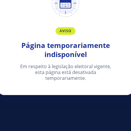
AVISO
Página temporariamente
indisponível
Em respeito à legislação eleitoral vigente,
esta página está desativada
temporariamente.