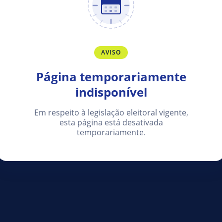
AVISO
Página temporariamente
indisponível
Em respeito à legislação eleitoral vigente,
esta página está desativada
temporariamente.