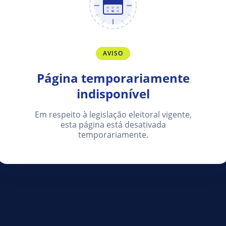
AVISO
Página temporariamente
indisponível
Em respeito à legislação eleitoral vigente,
esta página está desativada
temporariamente.